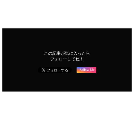
毛サロン人気ランキング2022【満足度調査】を発表。女性
200人対象。「予約の取りやすさ」が満足度を大きく...
市場調査
この記事が気に入ったら
フォローしてね！
Follow Me
よかったらシェアしてね！