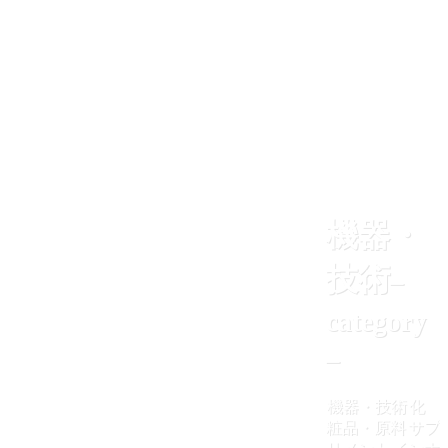
機器・
技術
–
category
–
機器・技術
化
粧品・原料
サプ