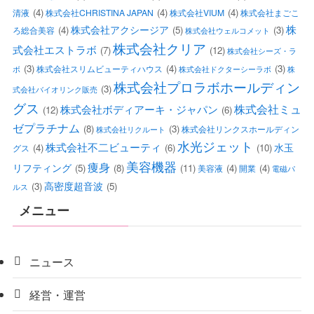
(4)
(4)
(4)
清液
株式会社CHRISTINA JAPAN
株式会社VIUM
株式会社まごこ
株
株式会社アクシージア
(4)
(5)
(3)
ろ総合美容
株式会社ウェルコメット
株式会社クリア
式会社エストラボ
(7)
(12)
株式会社シーズ・ラ
(3)
(4)
(3)
株式会社スリムビューティハウス
ボ
株式会社ドクターシーラボ
株
株式会社プロラボホールディン
(3)
式会社バイオリンク販売
グス
株式会社ミュ
株式会社ボディアーキ・ジャパン
(12)
(6)
ゼプラチナム
(8)
(3)
株式会社リンクスホールディン
株式会社リクルート
水光ジェット
株式会社不二ビューティ
水玉
(4)
(6)
(10)
グス
美容機器
痩身
リフティング
(5)
(8)
(11)
(4)
(4)
美容液
開業
電磁パ
高密度超音波
(3)
(5)
ルス
メニュー
ニュース
経営・運営